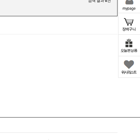
검색 결과
0
건