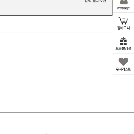
검색 결과
0
건